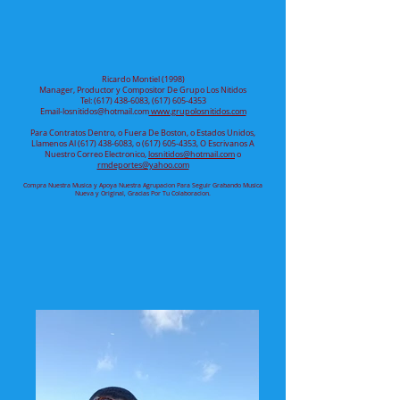
Ricardo Montiel (1998)
Manager, Productor y Compositor De Grupo Los Nitidos
Tel: (617) 438-6083, (617) 605-4353
Email-losnitidos@hotmail.com
www.grupolosnitidos.com
Para Contratos Dentro, o Fuera De Boston, o Estados Unidos,
Llamenos Al (617) 438-6083, o (617) 605-4353, O Escrivanos A
Nuestro Correo Electronico,
losnitidos@hotmail.com
o
rmdeportes@yahoo.com
Compra Nuestra Musica y Apoya Nuestra Agrupacion Para Seguir Grabando Musica
Nueva y Original, Gracias Por Tu Colaboracion.