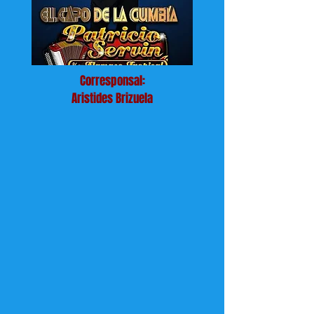
Corresponsal:
Aristides Brizuela